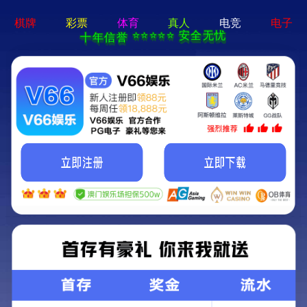
亚美体育-APP免费下载
亚美体育
首页
公司
产品
案例
新闻
招聘
联系
其他
双向拉绳开关
空气振动器
料流检测器